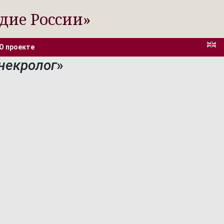
дие России»
О проекте
некролог
»