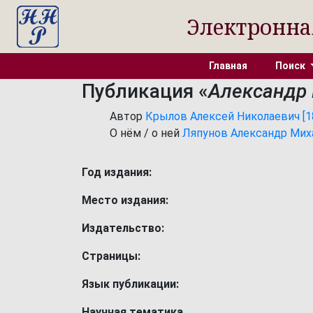
Электронна
Главная
Поиск
Публикация «
Александр 
Автор
Крылов Алексей Николаевич [186
О нём / о ней
Ляпунов Александр Михай
Год издания:
Место издания:
Издательство:
Страницы:
Язык публикации:
Научная тематика