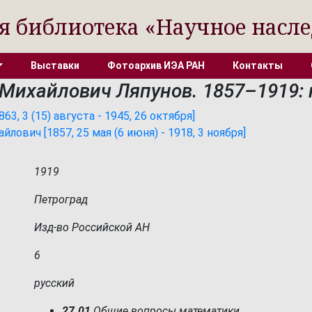
я библиотека «Научное насле
Выставки
Фотоархив ИЭА РАН
Контакты
Михайлович Ляпунов. 1857–1919: 
3, 3 (15) августа - 1945, 26 октября]
лович [1857, 25 мая (6 июня) - 1918, 3 ноября]
1919
Петроград
Изд-во Российской АН
6
русский
27.01
Общие вопросы математики