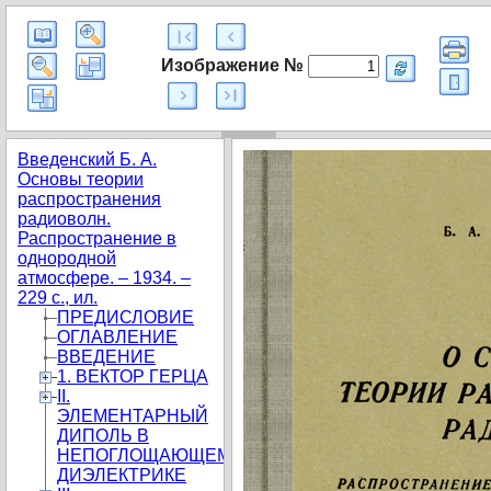
Изображение №
Введенский Б. А.
Основы теории
распространения
радиоволн.
Распространение в
однородной
атмосфере. – 1934. –
229 с., ил.
ПРЕДИСЛОВИЕ
ОГЛАВЛЕНИЕ
ВВЕДЕНИЕ
1. ВЕКТОР ГЕРЦА
II.
ЭЛЕМЕНТАРНЫЙ
ДИПОЛЬ В
НЕПОГЛОЩАЮЩЕМ
ДИЭЛЕКТРИКЕ