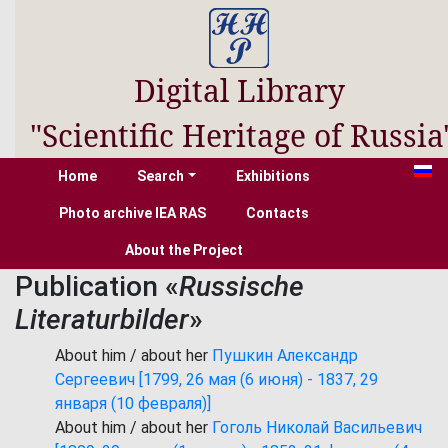
Digital Library
"Scientific Heritage of Russia
Home
Search
Exhibitions
Photo archive IEA RAS
Contacts
About the Project
Publication «
Russische
Literaturbilder
»
About him / about her
Пушкин Александр
Сергеевич [1799, 26 мая (6 июня) - 1837, 29
января (10 февраля)]
About him / about her
Гоголь Николай Васильевич